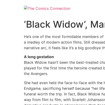
Skip
to
content
‘Black Widow’, Ma
He’s one of the most formidable members of th
a medley of modern action films. Still dressed
narrative arc, it feels like it’s a big goodbye t
A long gestation
Black Widow hasn’t been the best-treated cha
played for the first time the heroine created
the Avengers.
She had even held the face-to-face with the 
Endgame, sacrificing herself because “her lif
funeral worth the trip. In fact, Black Widow 
way from film to film, with Scarlett Johansso