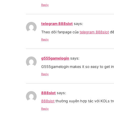
Reply
telegram 888slot
says:
Theo dõi fanpage của
telegram 888slot
để
Reply
g555gamelogin
says:
G555gamelogin makes it so easy to get int
Reply
888slot
says:
888slot
thường xuyên hợp tác với KOLs t
Reply