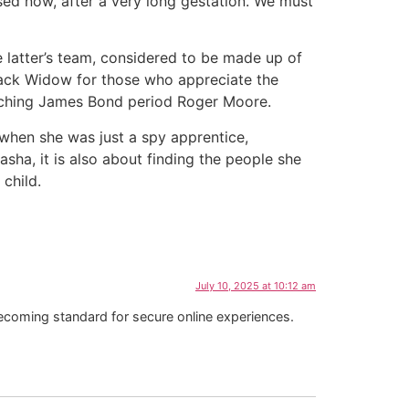
ased now, after a very long gestation. We must
e latter’s team, considered to be made up of
Black Widow for those who appreciate the
atching James Bond period Roger Moore.
 when she was just a spy apprentice,
ha, it is also about finding the people she
child.
July 10, 2025 at 10:12 am
coming standard for secure online experiences.