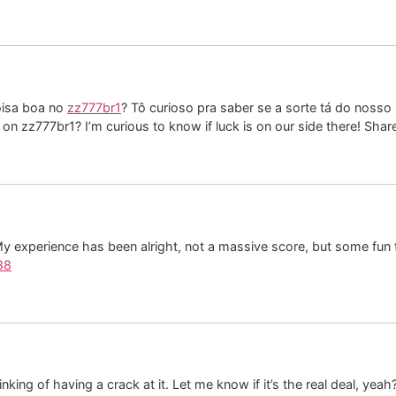
oisa boa no
zz777br1
? Tô curioso pra saber se a sorte tá do nosso
 zz777br1? I’m curious to know if luck is on our side there! Shar
 experience has been alright, not a massive score, but some fun 
88
nking of having a crack at it. Let me know if it’s the real deal, yeah