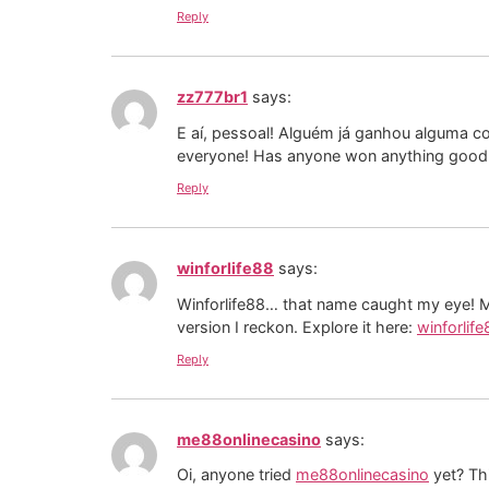
Reply
zz777br1
says:
E aí, pessoal! Alguém já ganhou alguma c
everyone! Has anyone won anything good on
Reply
winforlife88
says:
Winforlife88… that name caught my eye! My
version I reckon. Explore it here:
winforlife
Reply
me88onlinecasino
says:
Oi, anyone tried
me88onlinecasino
yet? Thi