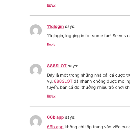
Reply
11qlogin
says:
11qlogin, logging in for some fun! Seems e
Reply
888SLOT
says:
Đây là một trong những nhà cái cá cược trự
vụ,
888SLOT
đã nhanh chóng được mọi ngườ
tuyến, bắn cá đổi thưởng nhiều trò chơi 
Reply
66b app
says:
66b app
không chỉ tập trung vào việc cun