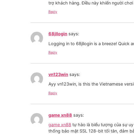
trợ khách hàng. Điều này khiến người chơi
Reply
68jllogin
says:
Logging in to 68jllogin is a breeze! Quick
Reply
vn123win
says:
Ayy vn123win, is this the Vietnamese versio
Reply
game xn88
says:
game xn88
tự hào là biểu tượng của sự uy
thống bảo mật SSL 128-bit tối tân, đảm b